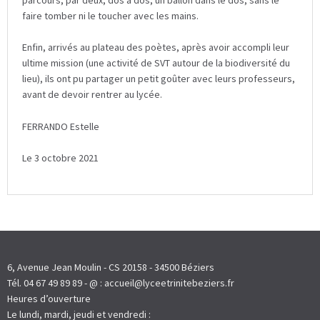
faire tomber ni le toucher avec les mains.
Enfin, arrivés au plateau des poètes, après avoir accompli leur
ultime mission (une activité de SVT autour de la biodiversité du
lieu), ils ont pu partager un petit goûter avec leurs professeurs,
avant de devoir rentrer au lycée.
FERRANDO Estelle
Le 3 octobre 2021
6, Avenue Jean Moulin - CS 20158 - 34500 Béziers
Tél. 04 67 49 89 89 - @ : accueil@lyceetrinitebeziers.fr
Heures d’ouverture
Le lundi, mardi, jeudi et vendredi :