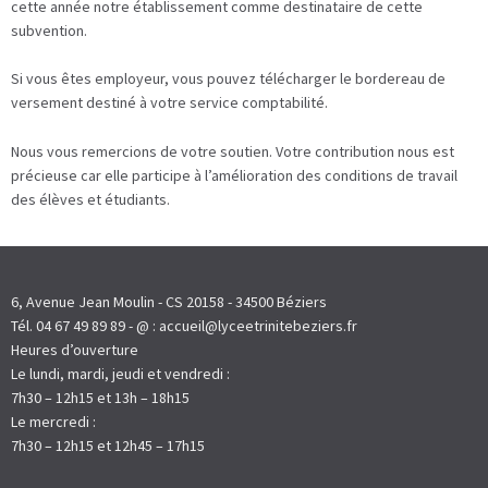
cette année notre établissement comme destinataire de cette
subvention.
Si vous êtes employeur, vous pouvez télécharger le bordereau de
versement destiné à votre service comptabilité.
Nous vous remercions de votre soutien. Votre contribution nous est
précieuse car elle participe à l’amélioration des conditions de travail
des élèves et étudiants.
6, Avenue Jean Moulin - CS 20158 - 34500 Béziers
Tél. 04 67 49 89 89 - @ : accueil@lyceetrinitebeziers.fr
Heures d’ouverture
Le lundi, mardi, jeudi et vendredi :
7h30 – 12h15 et 13h – 18h15
Le mercredi :
7h30 – 12h15 et 12h45 – 17h15