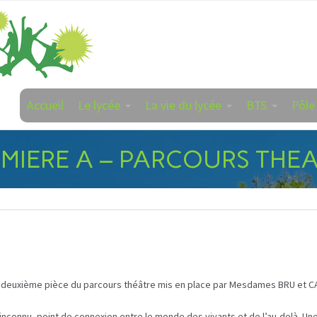
Accueil
Le lycée
La vie du lycée
BTS
Pôle
MIERE A – PARCOURS THE
 la deuxième pièce du parcours théâtre mis en place par Mesdames BRU et C
inconnu, point de connexion entre le monde des vivants et de l’au-delà. Une