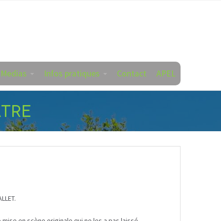
 Medias
Infos pratiques
Contact
APEL
ATRE
ALLET.
 mise en scène originale qui ne les a pas laissé