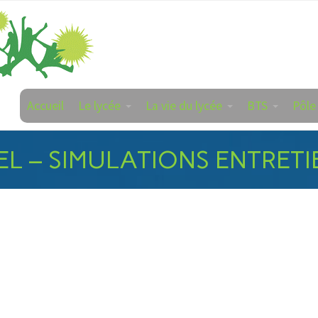
Accueil
Le lycée
La vie du lycée
BTS
Pôle
EL – SIMULATIONS ENTRETI